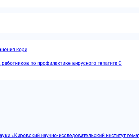
анения кори
работников по профилактике вирусного гепатита С
уки «Кировский научно-исследовательский институт гема