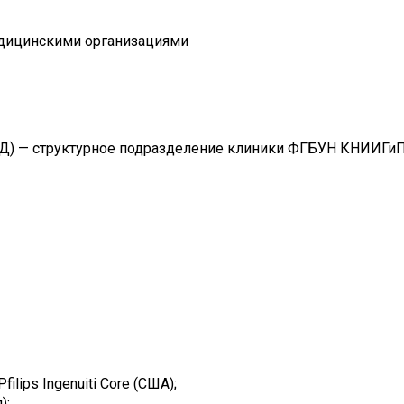
едицинскими организациями
ЭД) — структурное подразделение клиники ФГБУН КНИИГиП
ips Ingenuiti Core (США);
);