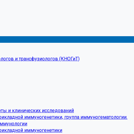
логов и трансфузиологов (КНОГиТ)
оты и клинических исследований
рикладной иммуногенетики, группа иммуногематологии.
иммунологии
прикладной иммуногенетики