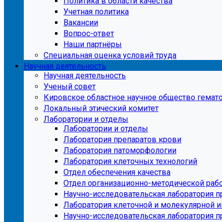
Политика в области качества
Учетная политика
Вакансии
Вопрос-ответ
Наши партнёры
Специальная оценка условий труда
Научная деятельность
Научная деятельность
Ученый совет
Кировское областное научное общество гемато
Локальный этический комитет
Лаборатории и отделы
Лаборатории и отделы
Лаборатория препаратов крови
Лаборатория патоморфологии
Лаборатория клеточных технологий
Отдел обеспечения качества
Отдел организационно-методической раб
Научно-исследовательская лаборатория п
Лаборатория клеточной и молекулярной 
Научно-исследовательская лаборатория 