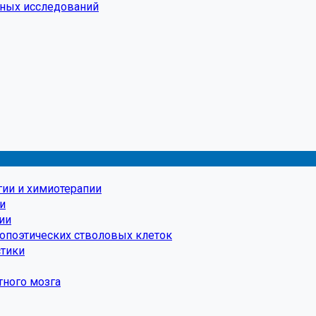
чных исследований
гии и химиотерапии
и
ии
мопоэтических стволовых клеток
стики
тного мозга