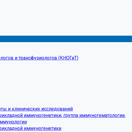
логов и трансфузиологов (КНОГиТ)
оты и клинических исследований
рикладной иммуногенетики, группа иммуногематологии.
иммунологии
прикладной иммуногенетики