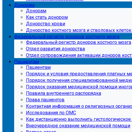
Донорам
Донорам
Как стать донором
Донорство крови
Донорство костного мозга и стволовых клеток
Федеральный регистр доноров костного мозга
Федеральный регистр доноров костного мозга
Отдел развития донорства
Отдел сопровождения активации доноров кост
Пациентам
Пациентам
Порядок и условия предоставления платных м
Порядок получения специализированной мед
Порядок оказания медицинской помощи иног
Правила внутреннего распорядка
Права пациентов
Контактная информация о религиозных организ
Исследования по ОМС
Как дистанционно выполнить гистологическое
Внеочередное оказание медицинской помощи