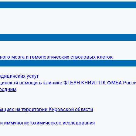
ного мозга и гемопоэтических стволовых клеток
едицинских услуг
ицинской помощи в клинике ФГБУН КНИИ ГПК ФМБА Росс
ородним
ациях на территории Кировской области
 и иммуногистохимическое исследования