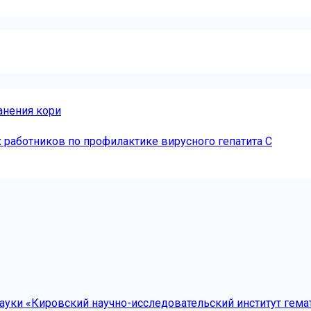
анения кори
работников по профилактике вирусного гепатита С
уки «Кировский научно-исследовательский институт гема