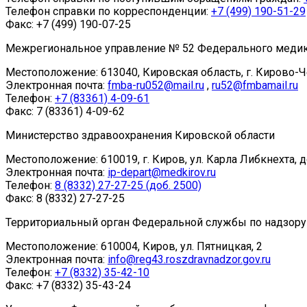
Телефон справки по корреспонденции:
+7 (499) 190-51-29
Факс:
+7 (499) 190-07-25
Межрегиональное управление № 52 Федерального медико
Местоположение:
613040, Кировская область, г. Кирово-Ч
Электронная почта:
fmba-ru052@mail.ru
,
ru52@fmbamail.ru
Телефон:
+7 (83361) 4-09-61
Факс:
7 (83361) 4-09-62
Министерство здравоохранения Кировской области
Местоположение:
610019, г. Киров, ул. Карла Либкнехта, 
Электронная почта:
ip-depart@medkirov.ru
Телефон:
8 (8332) 27-27-25 (доб. 2500)
Факс:
8 (8332) 27-27-25
Территориальный орган Федеральной службы по надзору 
Местоположение:
610004, Киров, ул. Пятницкая, 2
Электронная почта:
info@reg43.roszdravnadzor.gov.ru
Телефон:
+7 (8332) 35-42-10
Факс:
+7 (8332) 35-43-24