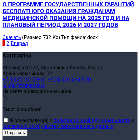
О ПРОГРАММЕ ГОСУДАРСТВЕННЫХ ГАРАНТИЙ
БЕСПЛАТНОГО ОКАЗАНИЯ ГРАЖДАНАМ
МЕДИЦИНСКОЙ ПОМОЩИ НА 2025 ГОД И НА
ПЛАНОВЫЙ ПЕРИОД 2026 И 2027 ГОДОВ
Скачать
(Размер 732 Kb)
Тип файла:
docx
1
2
Вперед
Контакты
Россия, 610027, Кировская область, Киров,
Красноармейская, 72
+7 (8332) 25-59-16
,
+7 (8332) 54-17-70
niigpk@fmbamail.ru
На сайте обнаружена ошибка
Текст с ошибкой
Я ознакомлен(а) с
политикой конфиденциальности
и
согласием на обработку персональных данных
.