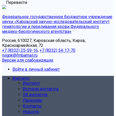
Перевести
Федеральное государственное бюджетное учреждение
науки «Кировский научно-исследовательский институт
гематологии и переливания крови Федерального
медико-биологического агентства»
Россия, 610027, Кировская область, Киров,
Красноармейская, 72
+7 (8332) 25-59-16
,
+7 (8332) 54-17-70
niigpk@fmbamail.ru
Версия для слабовидящих
Войти в личный кабинет
Институт
Институт
История института
Об институте
Лицензии
Контакты
Новости