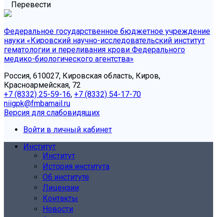
Перевести
Федеральное государственное бюджетное учреждение
науки «Кировский научно-исследовательский институт
гематологии и переливания крови Федерального
медико-биологического агентства»
Россия, 610027, Кировская область, Киров,
Красноармейская, 72
+7 (8332) 25-59-16
,
+7 (8332) 54-17-70
niigpk@fmbamail.ru
Версия для слабовидящих
Войти в личный кабинет
Институт
Институт
История института
Об институте
Лицензии
Контакты
Новости