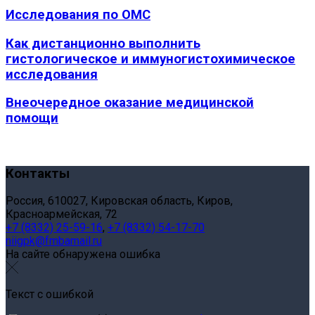
Исследования по ОМС
Как дистанционно выполнить
гистологическое и иммуногистохимическое
исследования
Внеочередное оказание медицинской
помощи
Контакты
Россия, 610027, Кировская область, Киров,
Красноармейская, 72
+7 (8332) 25-59-16
,
+7 (8332) 54-17-70
niigpk@fmbamail.ru
На сайте обнаружена ошибка
Текст с ошибкой